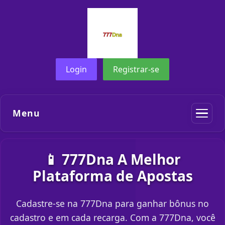
Login
Registrar-se
Menu
📱 777Dna A Melhor
Plataforma de Apostas
Cadastre-se na 777Dna para ganhar bônus no
cadastro e em cada recarga. Com a 777Dna, você