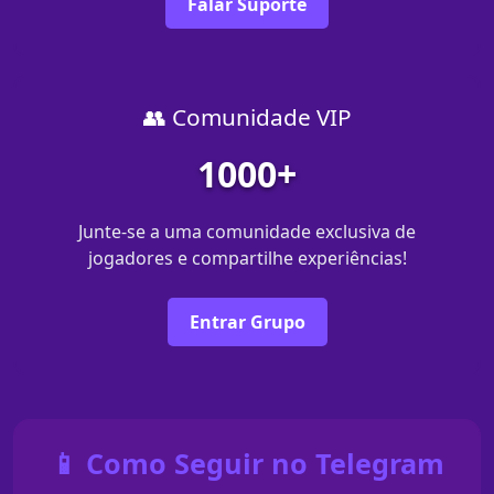
Falar Suporte
👥 Comunidade VIP
1000+
Junte-se a uma comunidade exclusiva de
jogadores e compartilhe experiências!
Entrar Grupo
📱 Como Seguir no Telegram