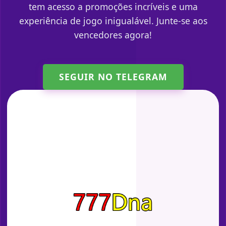
tem acesso a promoções incríveis e uma
experiência de jogo inigualável. Junte-se aos
vencedores agora!
SEGUIR NO TELEGRAM