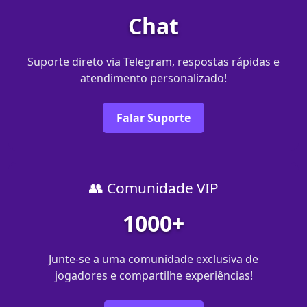
Chat
Suporte direto via Telegram, respostas rápidas e
atendimento personalizado!
Falar Suporte
👥 Comunidade VIP
1000+
Junte-se a uma comunidade exclusiva de
jogadores e compartilhe experiências!