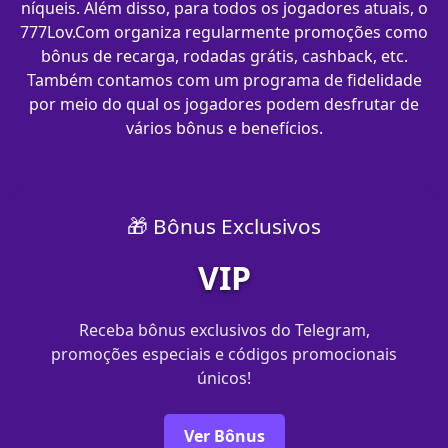
níqueis. Além disso, para todos os jogadores atuais, o
777Lov.Com organiza regularmente promoções como
bônus de recarga, rodadas grátis, cashback, etc.
Também contamos com um programa de fidelidade
por meio do qual os jogadores podem desfrutar de
vários bônus e benefícios.
🎁 Bônus Exclusivos
VIP
Receba bônus exclusivos do Telegram,
promoções especiais e códigos promocionais
únicos!
Ver Bônus