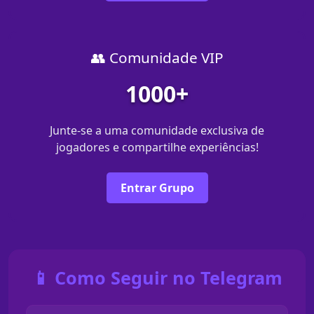
👥 Comunidade VIP
1000+
Junte-se a uma comunidade exclusiva de
jogadores e compartilhe experiências!
Entrar Grupo
📱 Como Seguir no Telegram