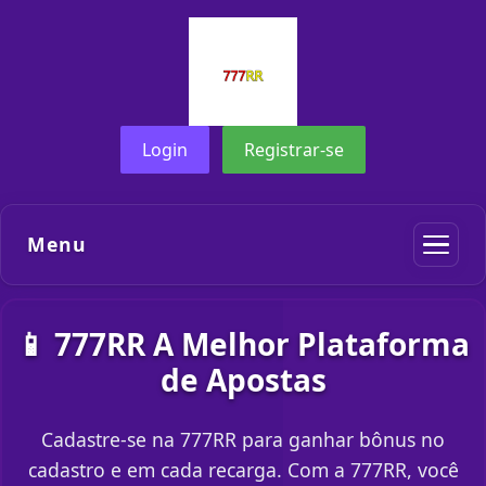
Login
Registrar-se
Menu
📱 777RR A Melhor Plataforma
de Apostas
Cadastre-se na 777RR para ganhar bônus no
cadastro e em cada recarga. Com a 777RR, você