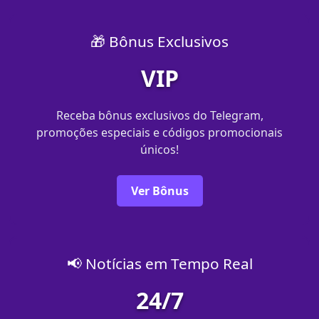
🎁 Bônus Exclusivos
VIP
Receba bônus exclusivos do Telegram,
promoções especiais e códigos promocionais
únicos!
Ver Bônus
📢 Notícias em Tempo Real
24/7