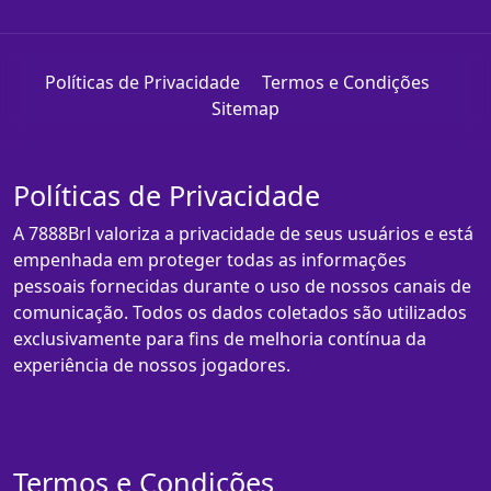
Políticas de Privacidade
Termos e Condições
Sitemap
Políticas de Privacidade
A 7888Brl valoriza a privacidade de seus usuários e está
empenhada em proteger todas as informações
pessoais fornecidas durante o uso de nossos canais de
comunicação. Todos os dados coletados são utilizados
exclusivamente para fins de melhoria contínua da
experiência de nossos jogadores.
Termos e Condições