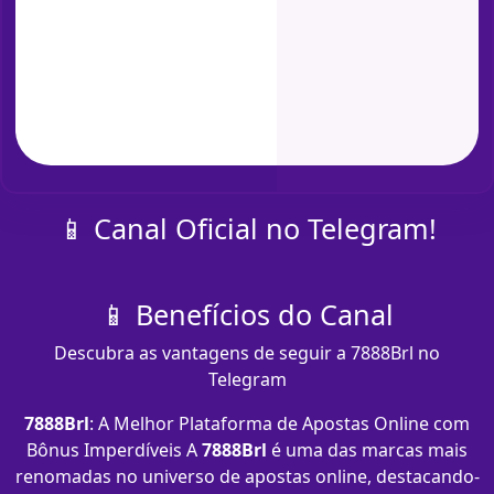
📱 Canal Oficial no Telegram!
📱 Benefícios do Canal
Descubra as vantagens de seguir a 7888Brl no
Telegram
7888Brl
: A Melhor Plataforma de Apostas Online com
Bônus Imperdíveis A
7888Brl
é uma das marcas mais
renomadas no universo de apostas online, destacando-