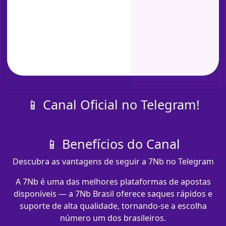
📱 Canal Oficial no Telegram!
📱 Benefícios do Canal
Descubra as vantagens de seguir a 7Nb no Telegram
A 7Nb é uma das melhores plataformas de apostas
disponíveis — a 7Nb Brasil oferece saques rápidos e
suporte de alta qualidade, tornando-se a escolha
número um dos brasileiros.