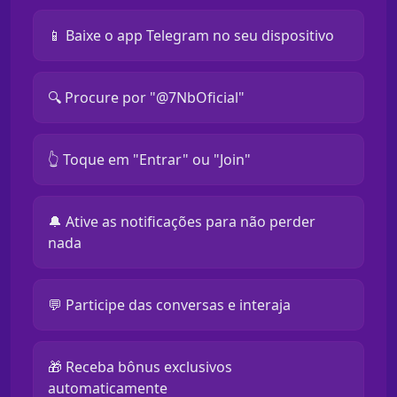
📱 Baixe o app Telegram no seu dispositivo
🔍 Procure por "@7NbOficial"
👆 Toque em "Entrar" ou "Join"
🔔 Ative as notificações para não perder
nada
💬 Participe das conversas e interaja
🎁 Receba bônus exclusivos
automaticamente