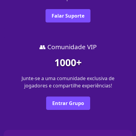
Falar Suporte
👥 Comunidade VIP
1000+
Junte-se a uma comunidade exclusiva de
jogadores e compartilhe experiências!
Entrar Grupo