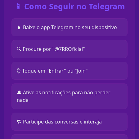
📱 Como Seguir no Telegram
📱 Baixe o app Telegram no seu dispositivo
🔍 Procure por "@7RROficial"
👆 Toque em "Entrar" ou "Join"
🔔 Ative as notificações para não perder
nada
💬 Participe das conversas e interaja