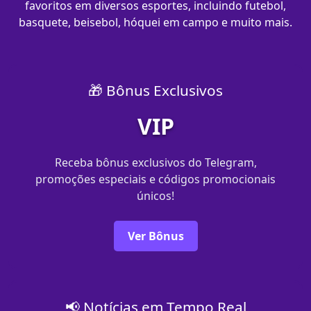
favoritos em diversos esportes, incluindo futebol,
basquete, beisebol, hóquei em campo e muito mais.
🎁 Bônus Exclusivos
VIP
Receba bônus exclusivos do Telegram,
promoções especiais e códigos promocionais
únicos!
Ver Bônus
📢 Notícias em Tempo Real