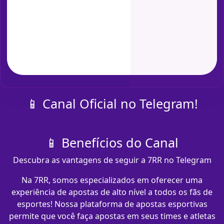
📱 Canal Oficial no Telegram!
📱 Benefícios do Canal
Descubra as vantagens de seguir a 7RR no Telegram
Na 7RR, somos especializados em oferecer uma
experiência de apostas de alto nível a todos os fãs de
esportes! Nossa plataforma de apostas esportivas
permite que você faça apostas em seus times e atletas