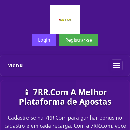
Login
Registrar-se
Menu
📱 7RR.Com A Melhor
Plataforma de Apostas
Cadastre-se na 7RR.Com para ganhar bônus no
cadastro e em cada recarga. Com a 7RR.Com, você