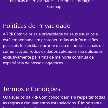
Políticas de Privacidade
Termos e Condições
Sitemap
Políticas de Privacidade
A 7RR.Com valoriza a privacidade de seus usuários e
está empenhada em proteger todas as informações
pessoais fornecidas durante o uso de nossos canais de
comunicação. Todos os dados coletados são utilizados
exclusivamente para fins de melhoria contínua da
experiência de nossos jogadores.
Termos e Condições
Os usuários da 7RR.Com concordam em respeitar todas
as regras e regulamentos estabelecidos. É importante