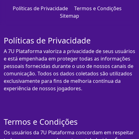
Políticas de Privacidade
Termos e Condições
Sitemap
Políticas de Privacidade
A 7U Plataforma valoriza a privacidade de seus usuários
e está empenhada em proteger todas as informações
pessoais fornecidas durante o uso de nossos canais de
comunicação. Todos os dados coletados são utilizados
exclusivamente para fins de melhoria contínua da
experiência de nossos jogadores.
Termos e Condições
Os usuários da 7U Plataforma concordam em respeitar