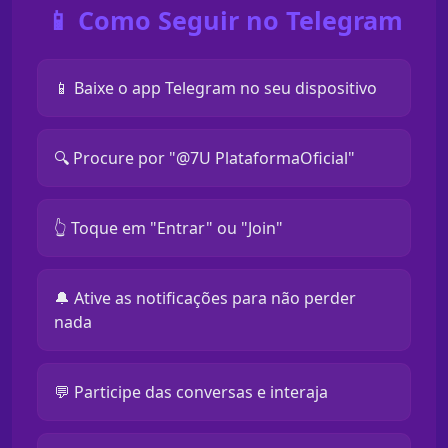
📱 Como Seguir no Telegram
📱 Baixe o app Telegram no seu dispositivo
🔍 Procure por "@7U PlataformaOficial"
👆 Toque em "Entrar" ou "Join"
🔔 Ative as notificações para não perder
nada
💬 Participe das conversas e interaja