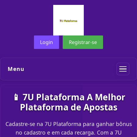
Login
Registrar-se
Menu
📱 7U Plataforma A Melhor
Plataforma de Apostas
Cadastre-se na 7U Plataforma para ganhar bônus
no cadastro e em cada recarga. Com a 7U