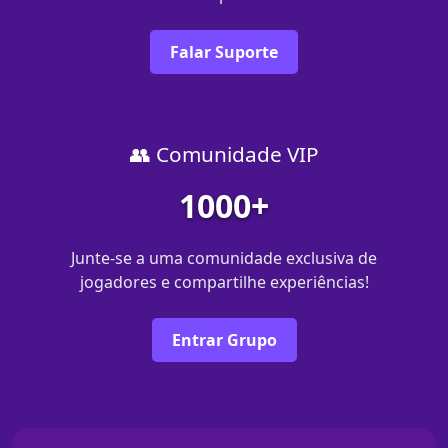
Falar Suporte
👥 Comunidade VIP
1000+
Junte-se a uma comunidade exclusiva de
jogadores e compartilhe experiências!
Entrar Grupo