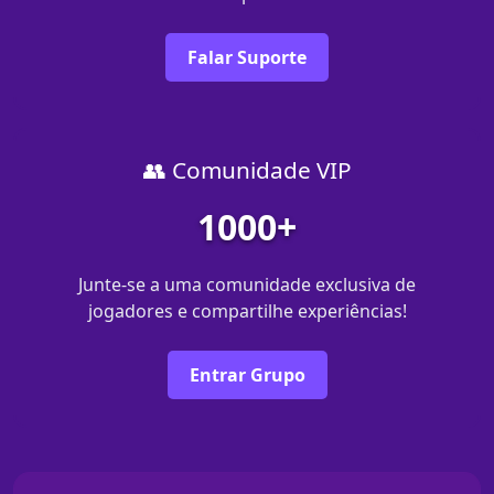
Falar Suporte
👥 Comunidade VIP
1000+
Junte-se a uma comunidade exclusiva de
jogadores e compartilhe experiências!
Entrar Grupo