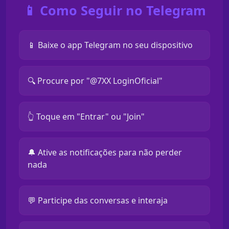
📱 Como Seguir no Telegram
📱 Baixe o app Telegram no seu dispositivo
🔍 Procure por "@7XX LoginOficial"
👆 Toque em "Entrar" ou "Join"
🔔 Ative as notificações para não perder
nada
💬 Participe das conversas e interaja