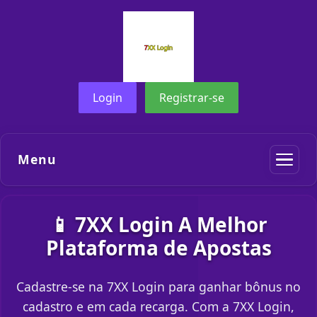
Login
Registrar-se
Menu
📱 7XX Login A Melhor
Plataforma de Apostas
Cadastre-se na 7XX Login para ganhar bônus no
cadastro e em cada recarga. Com a 7XX Login,