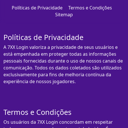
Políticas de Privacidade
Termos e Condições
Sitemap
Políticas de Privacidade
A 7XX Login valoriza a privacidade de seus usuários e
está empenhada em proteger todas as informações
pessoais fornecidas durante o uso de nossos canais de
comunicação. Todos os dados coletados são utilizados
exclusivamente para fins de melhoria contínua da
experiência de nossos jogadores.
Termos e Condições
Os usuários da 7XX Login concordam em respeitar