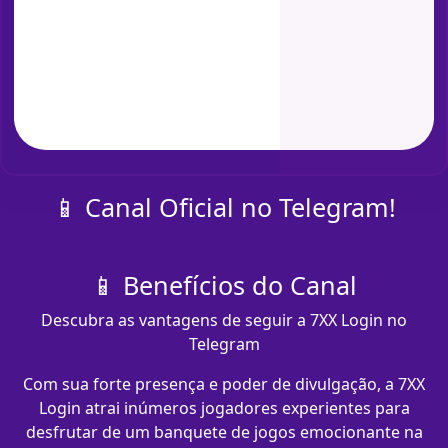
📱 Canal Oficial no Telegram!
📱 Benefícios do Canal
Descubra as vantagens de seguir a 7XX Login no
Telegram
Com sua forte presença e poder de divulgação, a 7XX
Login atrai inúmeros jogadores experientes para
desfrutar de um banquete de jogos emocionante na