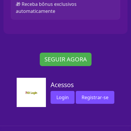
🎁 Receba bônus exclusivos
automaticamente
SEGUIR AGORA
Acessos
Login
Registrar-se